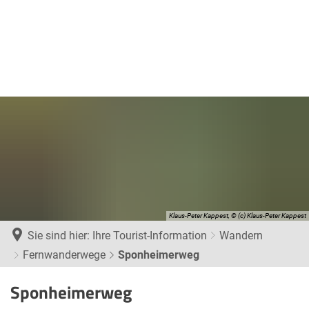
Klaus-Peter Kappest, © (c) Klaus-Peter Kappest
Sie sind hier:
Ihre Tourist-Information
Wandern
Fernwanderwege
Sponheimerweg
Sponheimerweg
Sponheimerweg